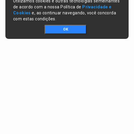
Utilizamos cookies e outras tecnologias semelhantes
de acordo com a nossa Política de
Privacidade e
Cookies
e, ao continuar navegando, você concorda
com estas condições.
OK
Portal da transparência © Copyright. Todos os direitos reservados
Prefeitura de Miguel Leão / PI