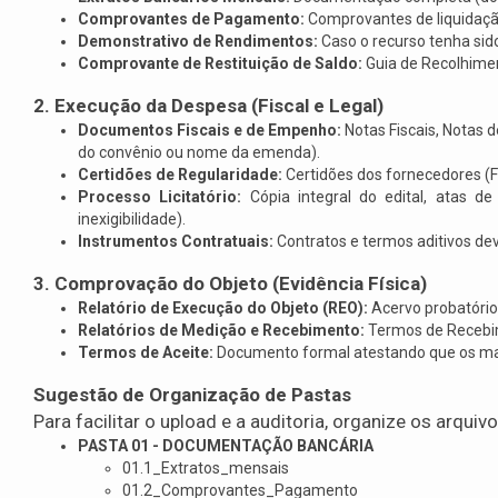
Comprovantes de Pagamento:
Comprovantes de liquidação 
Demonstrativo de Rendimentos:
Caso o recurso tenha sid
Comprovante de Restituição de Saldo:
Guia de Recolhimen
2. Execução da Despesa (Fiscal e Legal)
Documentos Fiscais e de Empenho:
Notas Fiscais, Notas 
do convênio ou nome da emenda).
Certidões de Regularidade:
Certidões dos fornecedores (F
Processo Licitatório:
Cópia integral do edital, atas d
inexigibilidade).
Instrumentos Contratuais:
Contratos e termos aditivos de
3. Comprovação do Objeto (Evidência Física)
Relatório de Execução do Objeto (REO):
Acervo probatório
Relatórios de Medição e Recebimento:
Termos de Recebime
Termos de Aceite:
Documento formal atestando que os mate
Sugestão de Organização de Pastas
Para facilitar o upload e a auditoria, organize os arquiv
PASTA 01 - DOCUMENTAÇÃO BANCÁRIA
01.1_Extratos_mensais
01.2_Comprovantes_Pagamento