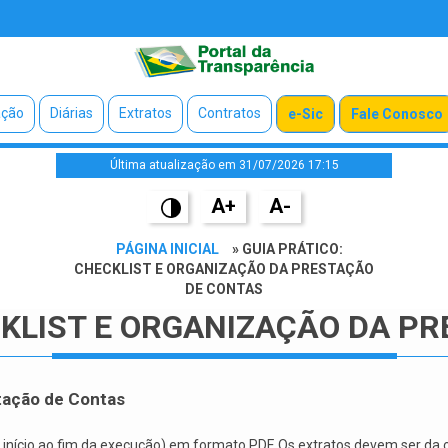
ação
Diárias
Extratos
Contratos
e-Sic
Fale Conosco
Última atualização em 31/07/2026 17:15
A+
A-
PÁGINA INICIAL
» GUIA PRÁTICO:
CHECKLIST E ORGANIZAÇÃO DA PRESTAÇÃO
DE CONTAS
CKLIST E ORGANIZAÇÃO DA P
stação de Contas
ício ao fim da execução) em formato PDF. Os extratos devem ser da c