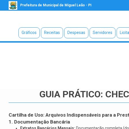
Prefeitura de Municipal de Miguel Leão - PI
Gráficos
Receitas
Despesas
Servidores
Licit
GUIA PRÁTICO: CHE
Cartilha de Uso: Arquivos Indispensáveis para a Pre
1. Documentação Bancária
Extratos Bancários Mensais:
Documentação completa (do in