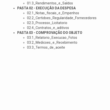
01.3_Rendimentos_e_Saldos
PASTA 02 - EXECUÇÃO DA DESPESA
02.1_Notas_fiscais_e_Empenhos
02.2_Certidoes_Regularidade_Fornecedores
02.3_Processo_Licitatorio
02.4_Contratos_e_aditivos
PASTA 03 - COMPROVAÇÃO DO OBJETO
03.1_Relatorio_Execucao_Fotos
03.2_Medicoes_e_Recebimento
03.3_Termos_de_aceite