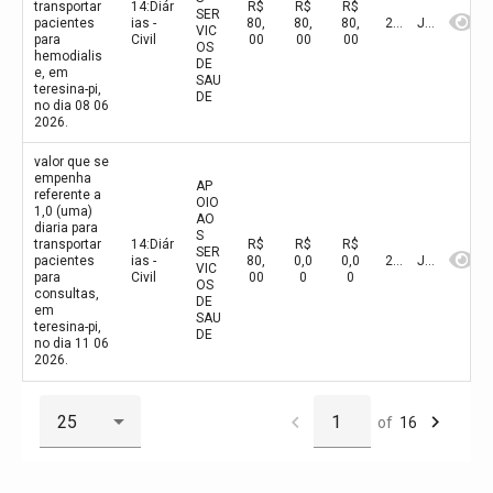
transportar
14:Diár
R$
R$
R$
SER
pacientes
ias -
80,
80,
80,
2026
Junho
VIC
para
Civil
00
00
00
OS
hemodialis
DE
e, em
SAU
teresina-pi,
DE
no dia 08 06
2026.
valor que se
empenha
AP
referente a
OIO
1,0 (uma)
AO
diaria para
S
transportar
14:Diár
R$
R$
R$
SER
pacientes
ias -
80,
0,0
0,0
2026
Junho
VIC
para
Civil
00
0
0
OS
consultas,
DE
em
SAU
teresina-pi,
DE
no dia 11 06
2026.
of
16