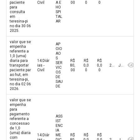
paciente
Civil
A E
00
0
0
para
HO
consulta
SPI
em
TAL
teresina-pi
AR
no dia 30 06
2025.
valor que se
AP
empenha
OIO
referente a
AO
1,0 (uma)
S
diaria para
14:Diár
R$
R$
R$
SER
transportar
ias -
80,
0,0
0,0
2026
Junho
VIC
paciente par
Civil
00
0
0
OS
ao hut, em
DE
teresina-pi,
SAU
no dia 02 06
DE
2026.
valor que se
empenha
para
pagamento
ASS
referente a
IST
concessao
ENC
de 1,0
IA
(uma) diaria
14:Diár
ME
R$
R$
R$
com
ias -
DIC
80,
0,0
0,0
2026
Junho