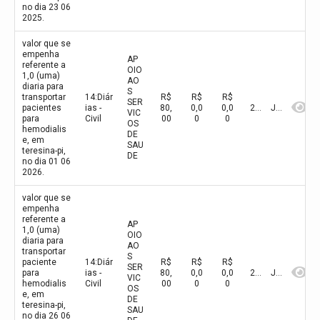
no dia 23 06
2025.
valor que se
empenha
AP
referente a
OIO
1,0 (uma)
AO
diaria para
S
transportar
14:Diár
R$
R$
R$
SER
pacientes
ias -
80,
0,0
0,0
2026
Junho
VIC
para
Civil
00
0
0
OS
hemodialis
DE
e, em
SAU
teresina-pi,
DE
no dia 01 06
2026.
valor que se
empenha
referente a
AP
1,0 (uma)
OIO
diaria para
AO
transportar
S
paciente
14:Diár
R$
R$
R$
SER
para
ias -
80,
0,0
0,0
2026
Junho
VIC
hemodialis
Civil
00
0
0
OS
e, em
DE
teresina-pi,
SAU
no dia 26 06