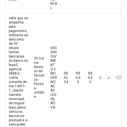
NTA
L
valor que se
empenha
para
pagamento,
referente ao
desconto
de 02
(duas)
DES
tarifas
ENV
bancarias
OLV
39:Out
do banco do
IME
ros
brasil,
NT
Serviç
agencia
O E
os de
0888-5,
MO
R$
R$
R$
Terceir
conta
DER
26,
0,0
0,0
2026
Junho
os -
corrente de
NIZ
54
0
0
Pesso
nтк 14471-
AC
a
1, cliente:
AO
Jurídic
camara
LEG
a
municipal
ISL
de miguel
ATI
leao, pelos
VA
servicos
bancarios
prestados a
este poder