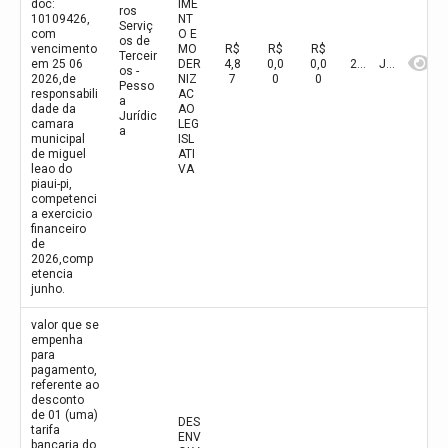
doc:
IME
ros
10109426,
NT
Serviç
com
O E
os de
vencimento
MO
R$
R$
R$
Terceir
em 25 06
DER
4,8
0,0
0,0
2026
Junho
os -
2026,de
NIZ
7
0
0
Pesso
responsabili
AC
a
dade da
AO
Jurídic
camara
LEG
a
municipal
ISL
de miguel
ATI
leao do
VA
piaui-pi,
competenci
a exercicio
financeiro
de
2026,comp
etencia
junho.
valor que se
empenha
para
pagamento,
referente ao
desconto
de 01 (uma)
DES
tarifa
ENV
bancaria do