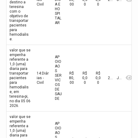
destino a
Civil
A E
00
0
0
teresina
HO
com o
SPI
objetivo de
TAL
transportar
AR
pacientes
para
hemodialis
e.
valor que se
empenha
AP
referente a
OIO
1,0 (uma)
AO
diaria para
S
transportar
14:Diár
R$
R$
R$
SER
pacientes
ias -
80,
0,0
0,0
2026
Junho
VIC
para
Civil
00
0
0
OS
hemodialis
DE
e, em
SAU
teresina-pi,
DE
no dia 05 06
2026.
valor que se
empenha
AP
referente a
OIO
1,0 (uma)
AO
diaria para
S