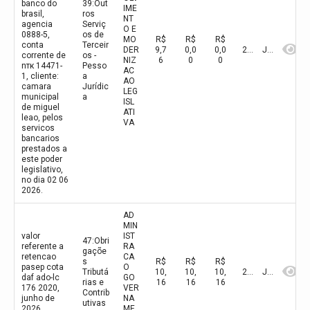
banco do
39:Out
IME
brasil,
ros
NT
agencia
Serviç
O E
0888-5,
os de
MO
R$
R$
R$
conta
Terceir
DER
9,7
0,0
0,0
2026
Junho
corrente de
os -
NIZ
6
0
0
nтк 14471-
Pesso
AC
1, cliente:
a
AO
camara
Jurídic
LEG
municipal
a
ISL
de miguel
ATI
leao, pelos
VA
servicos
bancarios
prestados a
este poder
legislativo,
no dia 02 06
2026.
AD
MIN
valor
IST
47:Obri
referente a
RA
gaçõe
retencao
CA
s
R$
R$
R$
pasep cota
O
Tributá
10,
10,
10,
2026
Junho
daf ado-lc
GO
rias e
16
16
16
176 2020,
VER
Contrib
junho de
NA
utivas
2026.
ME