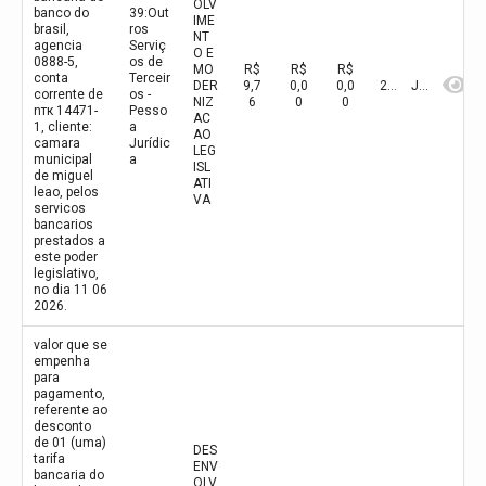
OLV
banco do
39:Out
IME
brasil,
ros
NT
agencia
Serviç
O E
0888-5,
os de
MO
R$
R$
R$
conta
Terceir
DER
9,7
0,0
0,0
2026
Junho
corrente de
os -
NIZ
6
0
0
nтк 14471-
Pesso
AC
1, cliente:
a
AO
camara
Jurídic
LEG
municipal
a
ISL
de miguel
ATI
leao, pelos
VA
servicos
bancarios
prestados a
este poder
legislativo,
no dia 11 06
2026.
valor que se
empenha
para
pagamento,
referente ao
desconto
de 01 (uma)
DES
tarifa
ENV
bancaria do
OLV