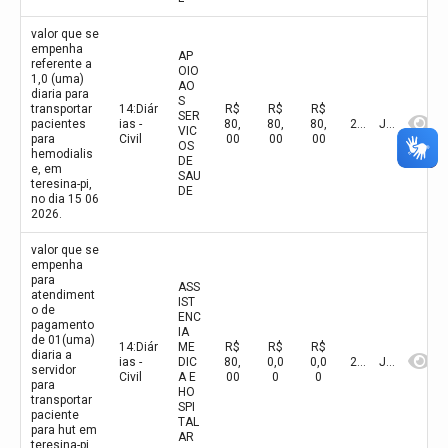
valor que se
empenha
AP
referente a
OIO
1,0 (uma)
AO
diaria para
S
transportar
14:Diár
R$
R$
R$
SER
pacientes
ias -
80,
80,
80,
2026
Junho
VIC
para
Civil
00
00
00
OS
hemodialis
DE
e, em
SAU
teresina-pi,
DE
no dia 15 06
2026.
valor que se
empenha
para
ASS
atendiment
IST
o de
ENC
pagamento
IA
de 01(uma)
14:Diár
ME
R$
R$
R$
diaria a
ias -
DIC
80,
0,0
0,0
2026
Junho
servidor
Civil
A E
00
0
0
para
HO
transportar
SPI
paciente
TAL
para hut em
AR
teresina-pi