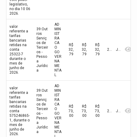
legislativo,
no dia 10 06
2026.
AD
valor
39:Out
MIN
referente a
ros
IST
tarifas
Serviç
RA
bancarias
os de
CA
retidas na
R$
R$
R$
Terceir
O
conta
32,
32,
32,
2026
Junho
os -
GO
25322-7
79
79
79
Pesso
VER
durante o
a
NA
mes de
Jurídic
ME
junho de
a
NTA
2026.
L
AD
valor
39:Out
MIN
referente a
ros
IST
tarifas
Serviç
RA
bancarias
os de
CA
retidas na
R$
R$
R$
Terceir
O
conta
73,
73,
73,
2026
Junho
os -
GO
575246865-
00
00
00
Pesso
VER
1, durante o
a
NA
mes de
Jurídic
ME
junho de
a
NTA
2026.
L