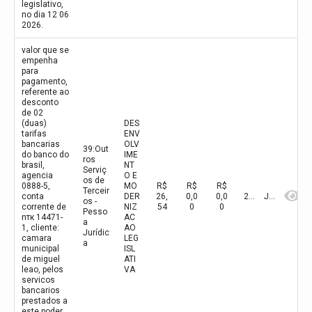
legislativo,
no dia 12 06
2026.
valor que se
empenha
para
pagamento,
referente ao
desconto
de 02
(duas)
DES
tarifas
ENV
bancarias
OLV
39:Out
do banco do
IME
ros
brasil,
NT
Serviç
agencia
O E
os de
0888-5,
MO
R$
R$
R$
Terceir
conta
DER
26,
0,0
0,0
2026
Junho
os -
corrente de
NIZ
54
0
0
Pesso
nтк 14471-
AC
a
1, cliente:
AO
Jurídic
camara
LEG
a
municipal
ISL
de miguel
ATI
leao, pelos
VA
servicos
bancarios
prestados a
este poder