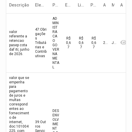
Descrição
Elemento de despesa
Programa
Empenho
Liquidado
Pago
Ano
Mês
Ação
AD
MIN
IST
47:Obri
valor
RA
gaçõe
referente a
CA
s
R$
R$
R$
retencao
O
Tributá
0,6
0,6
0,6
2026
Junho
pasep cota
GO
rias e
7
7
7
daf itr, junho
VER
Contrib
de 2026.
NA
utivas
ME
NTA
L
valor que se
empenha
para
pagamento
de juros e
multas
correspond
entes ao
DES
forneciment
ENV
o de
OLV
internet,
39:Out
IME
doc:101004
ros
NT
225, com
Serviç