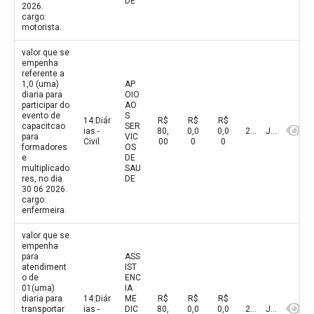
DE
2026.
cargo:
motorista.
valor que se
empenha
referente a
1,0 (uma)
AP
diaria para
OIO
participar do
AO
evento de
S
14:Diár
R$
R$
R$
capacitcao
SER
ias -
80,
0,0
0,0
2026
Junho
para
VIC
Civil
00
0
0
formadores
OS
e
DE
multiplicado
SAU
res, no dia
DE
30 06 2026.
cargo:
enfermeira.
valor que se
empenha
para
ASS
atendiment
IST
o de
ENC
01(uma)
IA
diaria para
14:Diár
ME
R$
R$
R$
transportar
ias -
DIC
80,
0,0
0,0
2026
Junho