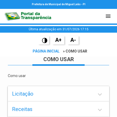
Prefeitura de Municipal de Miguel Leão - PI
Última atualização em 31/07/2026 17:15
A+
A-
PÁGINA INICIAL
» COMO USAR
COMO USAR
Como usar
keyboard_arrow_down
Licitação
keyboard_arrow_down
Receitas