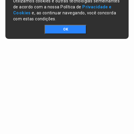
Utilizamos cookies e outras tecnologias semelhantes
de acordo com a nossa Política de
Privacidade e
Cookies
e, ao continuar navegando, você concorda
com estas condições.
OK
Portal da transparência © Copyright. Todos os direitos reservados
Prefeitura de Miguel Leão / PI