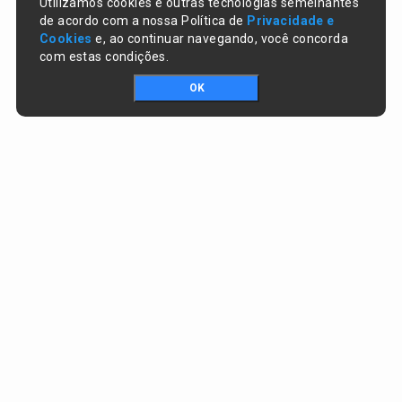
Utilizamos cookies e outras tecnologias semelhantes
de acordo com a nossa Política de
Privacidade e
Cookies
e, ao continuar navegando, você concorda
com estas condições.
OK
Portal da transparência © Copyright. Todos os direitos reservados
Prefeitura de Miguel Leão / PI