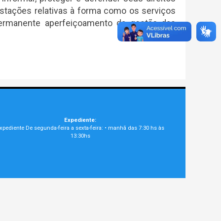
estações relativas à forma como os serviços
permanente aperfeiçoamento da gestão das
Expediente:
xpediente De segunda-feira a sexta-feira: • manhã das 7:30 hs às
13:30hs