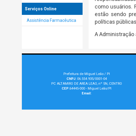
como usuários. F
Serviços Online
estão sendo pre
Assistência Farmacêutica
políticas públicas
A Administração 
Prefeitura de Miguel Leão / PI
CNPJ:
06.554.935/0001-04
PC ALTAMIRO DE AREA LEAO, nº SN, CENTRO
CEP:
64445-000 - Miguel Leão/PI
Email: