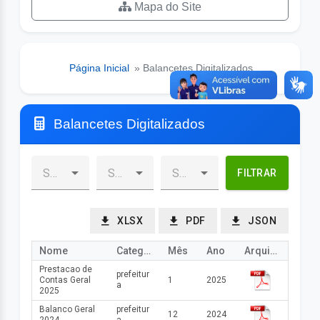
Mapa do Site
Página Inicial
» Balancetes Digitalizados
Balancetes Digitalizados
FILTRAR
XLSX
PDF
JSON
Nome
Categoria
Mês
Ano
Arquivo
Prestacao de
prefeitur
Contas Geral
1
2025
a
2025
Balanco Geral
prefeitur
12
2024