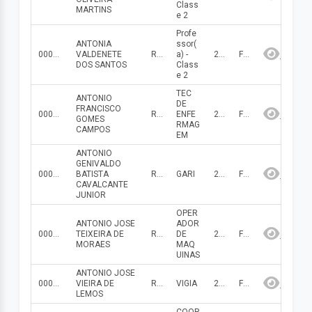
Class
MARTINS
e 2
Profe
ANTONIA
ssor(
000000000000059
VALDENETE
R$ 3 608.28
a) -
2026
Fevereiro
DOS SANTOS
Class
e 2
TEC
ANTONIO
DE
FRANCISCO
000000000001624
R$ 1 262.25
ENFE
2026
Fevereiro
GOMES
RMAG
CAMPOS
EM
ANTONIO
GENIVALDO
000000000000055
BATISTA
R$ 2 089.48
GARI
2026
Fevereiro
CAVALCANTE
JUNIOR
OPER
ANTONIO JOSE
ADOR
000000000001646
TEIXEIRA DE
R$ 1 499.43
DE
2026
Fevereiro
MORAES
MAQ
UINAS
ANTONIO JOSE
000000000000006
VIEIRA DE
R$ 1 134.70
VIGIA
2026
Fevereiro
LEMOS