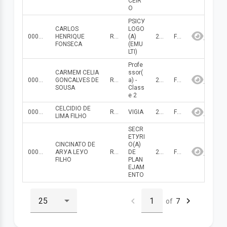
CEIR
O
PSICУ
CARLOS
LOGO
000000000001594
HENRIQUE
R$ 2 208.32
(A)
2026
Fevereiro
FONSECA
(EMU
LTI)
Profe
CARMEM CELIA
ssor(
000000000000079
GONCALVES DE
R$ 5 014.93
a) -
2026
Fevereiro
SOUSA
Class
e 2
CELCIDIO DE
000000000000095
R$ 1 342.27
VIGIA
2026
Fevereiro
LIMA FILHO
SECR
ETУRI
CINCINATO DE
O(A)
000000000001631
ARУA LEУO
R$ 3 531.81
DE
2026
Fevereiro
FILHO
PLAN
EJAM
ENTO
of
7