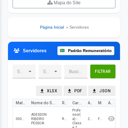
Mapa do Site
Página Inicial
» Servidores
Servidores
Padrão Remuneratório
FILTRAR
XLSX
PDF
JSON
Matrícula
Nome do Servidor
Rem. Líquida
Cargo
Ano
Mês
Ação
Profe
ADESSON
ssor(
000000000000035
RIBEIRO
R$ 4 878.95
a) -
2026
Fevereiro
PESSOA
Class
e 2