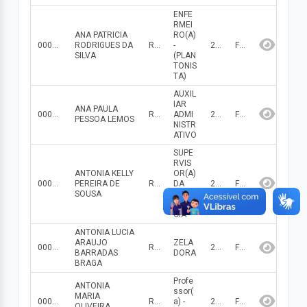
ENFE
RMEI
ANA PATRICIA
RO(A)
000000000001601
RODRIGUES DA
R$ 1 985.50
-
2026
Fevereiro
SILVA
(PLAN
TONIS
TA)
AUXIL
IAR
ANA PAULA
000000000001312
R$ 281.40
ADMI
2026
Fevereiro
PESSOA LEMOS
NISTR
ATIVO
SUPE
RVIS
ANTONIA KELLY
OR(A)
000000000001627
PEREIRA DE
R$ 1 844.32
DA
2026
Fevereiro
SOUSA
1ТЊ
INFAN
CIA
ANTONIA LUCIA
ARAUJO
ZELA
000000000000017
R$ 1 259.67
2026
Fevereiro
BARRADAS
DORA
BRAGA
Profe
ANTONIA
ssor(
MARIA
000000000000096
R$ 4 895.59
a) -
2026
Fevereiro
OLIVEIRA