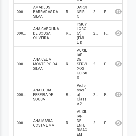
AMADEUS
JARDI
000000000000061
BARRADAS DA
R$ 1 249.93
NEIR
2026
Fevereiro
SILVA
O
PSICУ
ANA CAROLINA
LOGO
000000000001311
DE SOUSA
R$ 2 435.82
(A)
2026
Fevereiro
OLIVEIRA
(EMU
LTI)
AUXIL
IAR
ANA CELIA
DE
000000000000090
MONTEIRO DA
R$ 1 076.82
SERVI
2026
Fevereiro
SILVA
УOS
GERAI
S
Profe
ANA LUCIA
ssor(
000000000000014
PEREIRA DE
R$ 3 715.25
a) -
2026
Fevereiro
SOUSA
Class
e 2
AUXIL
IAR
ANA MARIA
DE
000000000000122
R$ 489.66
2026
Fevereiro
COSTA LIMA
ENFE
RMAG
EM