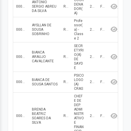
COOR
ANTONIO
DENA
000000000001621
SERGIO ABREU
R$ 1 794.46
2026
Fevereiro
DOR(
DA SILVA
A)
Profe
AYSLLAN DE
ssor(
000000000001313
SOUSA
R$ 4 384.78
a) -
2026
Fevereiro
SOBRINHO
Class
e 2
SECR
ETУRI
BIANCA
O(A)
000000000001580
ARAUJO
R$ 3 531.81
2026
Fevereiro
DE
CAVALCANTE
SAУD
E
PSICO
BIANCA DE
LOGO
000000000001610
R$ 1 844.32
2026
Fevereiro
SOUSA SANTOS
(A)
CRAS
CHEF
E DE
DEP.
BRENDA
ADMI
BEATRIZ
NISTR
000000000001605
R$ 1 252.53
2026
Fevereiro
SOARES DA
ATIVO
SILVA
E
FINAN