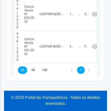
0
7
Concor
6
rência
/
Nº
CONTRATAÇÃO DE EMPRESA ESPECIALIZADA PARA EXECUÇÃO DOS SERVIÇOS DE LIMPEZA URBANA NO MUNICÍPIO DE MIGUEL LEÃO - PI, ABRANGENDO VARRIÇÃO MANUAL DE VIAS PÚBLICAS, COLETA DE RESÍDUOS DOMICILIARES E COMERCIAIS DE PEQUENO VOLUME, CAPINA MANUAL E MECANIZADA DE LOGRADOUROS, BEM COMO PODA DE ÁRVORES DE PEQUENO E MÉDIO PORTE, CONFORME ESPECIFICAÇÕES CONSTANTES NO PROJETO BÁSICO.
11/09/2025
439.791,00
CANCELADA
2
003/20
0
25
2
5
0
4
Concor
6
rência
/
Nº
CONTRATAÇÃO DE EMPRESA PARA PAVIMENTAÇÃO DE VIAS PÚBLICAS NO PERÍMETRO URBANO DO MUNICÍPIO DE MIGUEL LEÃO-PI
09/05/2025
277.844,80
FINALIZADA
2
001/20
0
25
2
5
25
50
100
1
© 2025 Portal da Transparência - Todos os direitos
reservados.