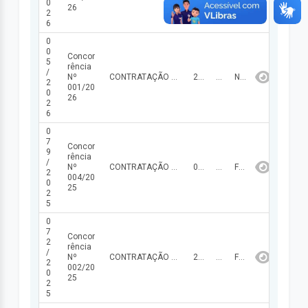
0
26
2
6
0
0
Concor
5
rência
/
Nº
CONTRATAÇÃO DE EMPRESA ESPECIALIZADA PARA CONSTRUÇÃO DE REFEITÓRIO DA UNIDADE ESCOLAR PREFEITO JOSÉ ALVES DA SILVA, NO MUNICÍPIO DE MIGUEL LEÃO – PI.
23/02/2026
388.438,05
NÃO FINALIZADA
2
001/20
0
26
2
6
0
7
Concor
9
rência
/
Nº
CONTRATAÇÃO DE EMPRESA ESPECIALIZADA PARA EXECUÇÃO DOS SERVIÇOS DE LIMPEZA URBANA NO MUNICÍPIO DE MIGUEL LEÃO - PI, ABRANGENDO VARRIÇÃO MANUAL DE VIAS PÚBLICAS, COLETA DE RESÍDUOS DOMICILIARES E COMERCIAIS DE PEQUENO VOLUME, CAPINA MANUAL E MECANIZADA DE LOGRADOUROS, BEM COMO PODA DE ÁRVORES DE PEQUENO E MÉDIO PORTE, CONFORME ESPECIFICAÇÕES CONSTANTES NO PROJETO BÁSICO.
01/10/2025
439.791,00
FINALIZADA
2
004/20
0
25
2
5
0
7
Concor
2
rência
/
Nº
CONTRATAÇÃO DE EMPRESA ESPECIALIZADA PARA CONSTRUÇÃO DE 01 (UMA) SALA DE AULA E REFORMA DOS BANHEIROS DA UNIDADE ESCOLAR PREF. JOSÉ ALVES DA SILVA, NO MUNICÍPIO DE MIGUEL LEÃO-PI.
24/09/2025
164.230,84
FINALIZADA
2
002/20
0
25
2
5