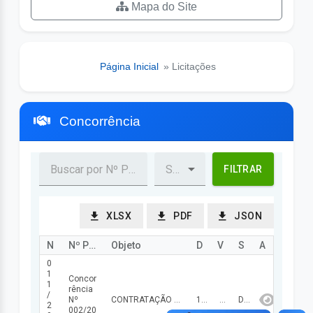
Mapa do Site
Página Inicial
» Licitações
Concorrência
FILTRAR
XLSX
PDF
JSON
Nº Processo
Nº Procedimento
Objeto
Data Abertura/Julg
Valor
Status
Ação
0
1
Concor
1
rência
/
Nº
CONTRATAÇÃO DE EMPRESA DE ENGENHARIA ESPECIALIZADA PARA EXECUÇÃO DAS OBRAS DE CONSTRUÇÃO DA 1ª ETAPA DO ESTÁDIO DE FUTEBOL DO MUNICÍPIO DE MIGUEL LEÃO – PI.
12/03/2026
384.000,00
DIVULGADA
2
002/20