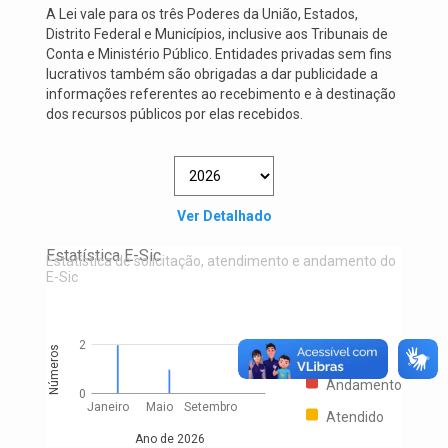
A Lei vale para os três Poderes da União, Estados,
Distrito Federal e Municípios, inclusive aos Tribunais de
Conta e Ministério Público. Entidades privadas sem fins
lucrativos também são obrigadas a dar publicidade a
informações referentes ao recebimento e à destinação
dos recursos públicos por elas recebidos.
Ver Detalhado
Estatística E-Sic
Estatística de solicitação, atendimento e andamento do
E-Sic
2
Números
Solicitado
Andamento
0
Janeiro
Maio
Setembro
Atendido
Ano de 2026