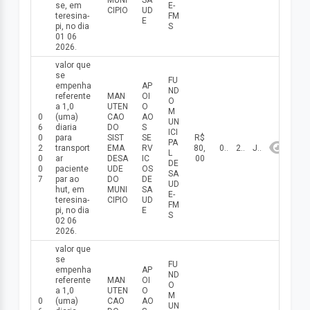
MUNI
SA
se, em
E-
CIPIO
UD
teresina-
FM
E
pi, no dia
S
01 06
2026.
valor que
se
FU
empenha
AP
ND
referente
MAN
OI
O
a 1,0
UTEN
O
M
0
(uma)
CAO
AO
UN
6
diaria
DO
S
ICI
0
para
SIST
SE
R$
PA
2
transport
EMA
RV
80,
02/06/2026
2026
Junho
L
0
ar
DESA
IC
00
DE
0
paciente
UDE
OS
SA
7
par ao
DO
DE
UD
hut, em
MUNI
SA
E-
teresina-
CIPIO
UD
FM
pi, no dia
E
S
02 06
2026.
valor que
se
FU
empenha
AP
ND
referente
MAN
OI
O
a 1,0
UTEN
O
M
0
(uma)
CAO
AO
UN