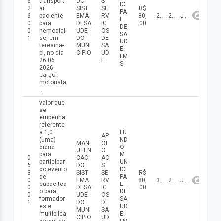
6
transport
DO
S
ICI
2
ar
SIST
SE
R$
PA
6
paciente
EMA
RV
80,
26/06/2026
2026
Junho
L
0
para
DESA
IC
00
DE
0
hemodiali
UDE
OS
SA
1
se, em
DO
DE
UD
teresina-
MUNI
SA
E-
pi, no dia
CIPIO
UD
FM
26 06
E
S
2026.
cargo:
motorista
.
valor que
se
empenha
referente
a 1,0
FU
AP
(uma)
ND
MAN
OI
diaria
O
UTEN
O
para
M
0
CAO
AO
participar
UN
6
DO
S
do evento
ICI
3
SIST
SE
R$
de
PA
0
EMA
RV
80,
30/06/2026
2026
Junho
capacitca
L
0
DESA
IC
00
o para
DE
0
UDE
OS
formador
SA
1
DO
DE
es e
UD
MUNI
SA
multiplica
E-
CIPIO
UD