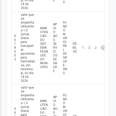
pi, no dia
E
S
18 06
2026.
valor que
se
empenha
FU
AP
referente
ND
MAN
OI
a 1,0
O
UTEN
O
(uma)
M
0
CAO
AO
diaria
UN
6
DO
S
para
ICI
1
SIST
SE
R$
transport
PA
8
EMA
RV
80,
18/06/2026
2026
Junho
ar
L
0
DESA
IC
00
pacientes
DE
0
UDE
OS
para
SA
2
DO
DE
hemodiali
UD
MUNI
SA
se, em
E-
CIPIO
UD
teresina-
FM
E
pi, no dia
S
18 06
2026.
valor que
se
empenha
FU
AP
referente
ND
MAN
OI
a 1,0
O
UTEN
O
(uma)
M
0
CAO
AO
diaria
UN
6
DO
S
para
ICI