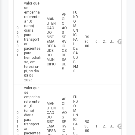
valor que
se
empenha
FU
AP
referente
ND
MAN
OI
a 1,0
O
UTEN
O
(uma)
M
0
CAO
AO
diaria
UN
6
DO
S
para
ICI
0
SIST
SE
R$
transport
PA
8
EMA
RV
80,
08/06/2026
2026
Junho
ar
L
0
DESA
IC
00
pacientes
DE
0
UDE
OS
para
SA
1
DO
DE
hemodiali
UD
MUNI
SA
se, em
E-
CIPIO
UD
teresina-
FM
E
pi, no dia
S
08 06
2026.
valor que
se
empenha
FU
AP
referente
ND
MAN
OI
a 1,0
O
UTEN
O
(uma)
M
0
CAO
AO
diaria
UN
6
DO
S
para
ICI
1
SIST
SE
R$
transport
PA
1
EMA
RV
80,
11/06/2026
2026
Junho
ar
L
0
DESA
IC
00
pacientes
DE