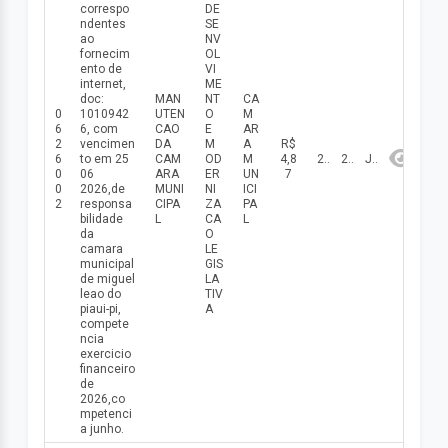
correspo
DE
ndentes
SE
ao
NV
fornecim
OL
ento de
VI
internet,
ME
doc:
MAN
NT
CA
0
1010942
UTEN
O
M
6
6, com
CAO
E
AR
2
vencimen
DA
M
A
R$
6
to em 25
CAM
OD
M
4,8
26/06/2026
2026
Junho
0
06
ARA
ER
UN
7
0
2026,de
MUNI
NI
ICI
2
responsa
CIPA
ZA
PA
bilidade
L
CA
L
da
O
camara
LE
municipal
GIS
de miguel
LA
leao do
TIV
piaui-pi,
A
compete
ncia
exercicio
financeiro
de
2026,co
mpetenci
a junho.