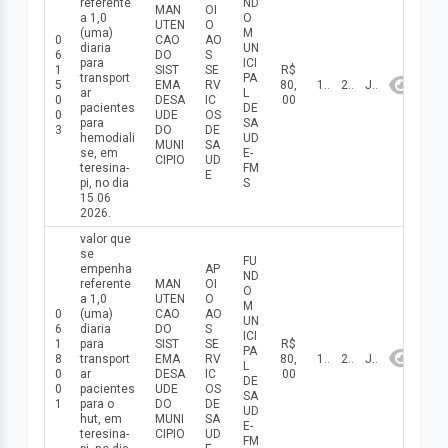
referente
ND
MAN
OI
a 1,0
O
UTEN
O
(uma)
M
0
CAO
AO
diaria
UN
6
DO
S
para
ICI
1
SIST
SE
R$
transport
PA
5
EMA
RV
80,
15/06/2026
2026
Junho
ar
L
0
DESA
IC
00
pacientes
DE
0
UDE
OS
para
SA
3
DO
DE
hemodiali
UD
MUNI
SA
se, em
E-
CIPIO
UD
teresina-
FM
E
pi, no dia
S
15 06
2026.
valor que
se
FU
empenha
AP
ND
referente
MAN
OI
O
a 1,0
UTEN
O
M
0
(uma)
CAO
AO
UN
6
diaria
DO
S
ICI
1
para
SIST
SE
R$
PA
8
transport
EMA
RV
80,
18/06/2026
2026
Junho
L
0
ar
DESA
IC
00
DE
0
pacientes
UDE
OS
SA
1
para o
DO
DE
UD
hut, em
MUNI
SA
E-
teresina-
CIPIO
UD
FM