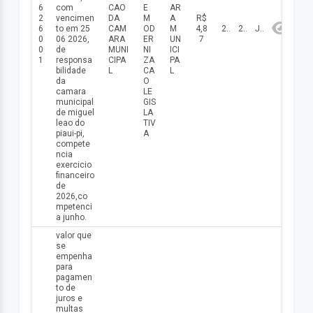
6
com
CAO
E
AR
2
vencimen
DA
M
A
R$
6
to em 25
CAM
OD
M
4,8
26/06/2026
2026
Junho
0
06 2026,
ARA
ER
UN
7
0
de
MUNI
NI
ICI
1
responsa
CIPA
ZA
PA
bilidade
L
CA
L
da
O
camara
LE
municipal
GIS
de miguel
LA
leao do
TIV
piaui-pi,
A
compete
ncia
exercicio
financeiro
de
2026,co
mpetenci
a junho.
valor que
se
empenha
para
pagamen
to de
juros e
multas