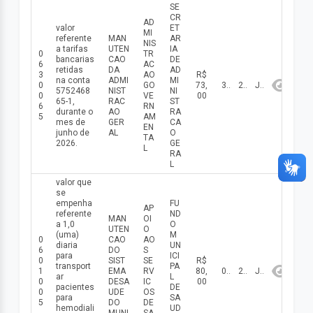
SE
CR
AD
valor
ET
MI
referente
MAN
AR
NIS
a tarifas
UTEN
IA
0
TR
bancarias
CAO
DE
6
AC
retidas
DA
AD
3
AO
R$
na conta
ADMI
MI
0
GO
73,
30/06/2026
2026
Junho
5752468
NIST
NI
0
VE
00
65-1,
RAC
ST
6
RN
durante o
AO
RA
5
AM
mes de
GER
CA
EN
junho de
AL
O
TA
2026.
GE
L
RA
L
valor que
se
empenha
FU
AP
referente
ND
MAN
OI
a 1,0
O
UTEN
O
(uma)
M
0
CAO
AO
diaria
UN
6
DO
S
para
ICI
0
SIST
SE
R$
transport
PA
1
EMA
RV
80,
01/06/2026
2026
Junho
ar
L
0
DESA
IC
00
pacientes
DE
0
UDE
OS
para
SA
5
DO
DE
hemodiali
UD