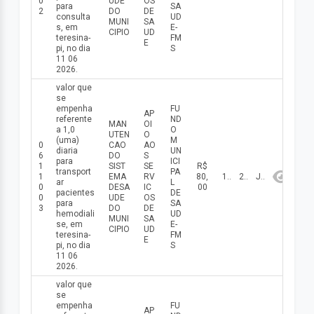
0
UDE
OS
para
SA
2
DO
DE
consulta
UD
MUNI
SA
s, em
E-
CIPIO
UD
teresina-
FM
E
pi, no dia
S
11 06
2026.
valor que
se
empenha
FU
AP
referente
ND
MAN
OI
a 1,0
O
UTEN
O
(uma)
M
0
CAO
AO
diaria
UN
6
DO
S
para
ICI
1
SIST
SE
R$
transport
PA
1
EMA
RV
80,
11/06/2026
2026
Junho
ar
L
0
DESA
IC
00
pacientes
DE
0
UDE
OS
para
SA
3
DO
DE
hemodiali
UD
MUNI
SA
se, em
E-
CIPIO
UD
teresina-
FM
E
pi, no dia
S
11 06
2026.
valor que
se
empenha
FU
AP