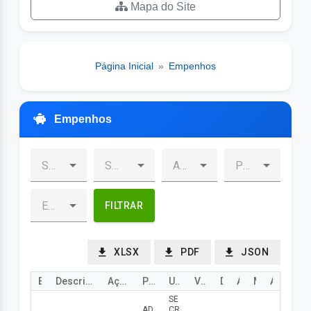
Mapa do Site
Página Inicial
»
Empenhos
Empenhos
FILTRAR
XLSX
PDF
JSON
Empenho
Descrição
Ação
Programa
Uni. Orçamentária
Valor
Data
Ano
Mês
Ação
SE
AD
CR