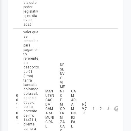
s a este
poder
legislativ
o, no dia
02 06
2026.
valor que
se
empenha
para
pagamen
to,
referente
ao
DE
desconto
SE
de 01
NV
(uma)
OL
tarifa
VI
bancaria
ME
do banco
MAN
NT
CA
do brasil,
0
UTEN
O
M
agencia
6
CAO
E
AR
0888-5,
1
DA
M
A
R$
conta
1
CAM
OD
M
9,7
11/06/2026
2026
Junho
corrente
0
ARA
ER
UN
6
de nтк
0
MUNI
NI
ICI
14471-1,
1
CIPA
ZA
PA
cliente:
L
CA
L
camara
O