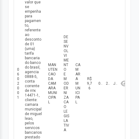
valor que
se
empenha
para
pagamen
to,
referente
ao
DE
desconto
SE
de 01
NV
(uma)
OL
tarifa
VI
bancaria
ME
do banco
MAN
NT
CA
do brasil,
0
UTEN
O
M
agencia
6
CAO
E
AR
0888-5,
0
DA
M
A
R$
conta
2
CAM
OD
M
9,7
02/06/2026
2026
Junho
corrente
0
ARA
ER
UN
6
de nтк
0
MUNI
NI
ICI
14471-1,
1
CIPA
ZA
PA
cliente:
L
CA
L
camara
O
municipal
LE
de miguel
GIS
leao,
LA
pelos
TIV
servicos
A
bancarios
prestado