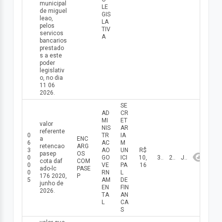
municipal
LE
de miguel
GIS
leao,
LA
pelos
TIV
servicos
A
bancarios
prestado
s a este
poder
legislativ
o, no dia
11 06
2026.
SE
AD
CR
MI
ET
valor
NIS
AR
referente
0
TR
IA
a
ENC
6
AC
M
retencao
ARG
3
AO
UN
R$
pasep
OS
0
GO
ICI
10,
30/06/2026
2026
Junho
cota daf
COM
0
VE
PA
16
ado-lc
PASE
0
RN
L
176 2020,
P
5
AM
DE
junho de
EN
FIN
2026.
TA
AN
L
CA
S