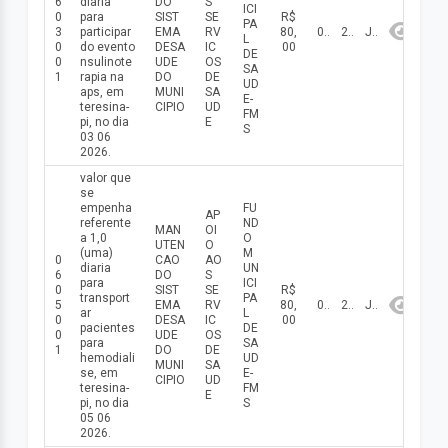
6
diaria
DO
S
ICI
0
para
SIST
SE
R$
PA
3
participar
EMA
RV
80,
03/06/2026
2026
Junho
L
0
do evento
DESA
IC
00
DE
0
nsulinote
UDE
OS
SA
1
rapia na
DO
DE
UD
aps, em
MUNI
SA
E-
teresina-
CIPIO
UD
FM
pi, no dia
E
S
03 06
2026.
valor que
se
empenha
FU
AP
referente
ND
MAN
OI
a 1,0
O
UTEN
O
(uma)
M
0
CAO
AO
diaria
UN
6
DO
S
para
ICI
0
SIST
SE
R$
transport
PA
5
EMA
RV
80,
05/06/2026
2026
Junho
ar
L
0
DESA
IC
00
pacientes
DE
0
UDE
OS
para
SA
1
DO
DE
hemodiali
UD
MUNI
SA
se, em
E-
CIPIO
UD
teresina-
FM
E
pi, no dia
S
05 06
2026.