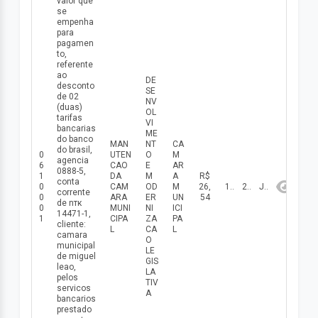
valor que
se
empenha
para
pagamen
to,
referente
ao
DE
desconto
SE
de 02
NV
(duas)
OL
tarifas
VI
bancarias
ME
do banco
MAN
NT
CA
do brasil,
0
UTEN
O
M
agencia
6
CAO
E
AR
0888-5,
1
DA
M
A
R$
conta
0
CAM
OD
M
26,
10/06/2026
2026
Junho
corrente
0
ARA
ER
UN
54
de nтк
0
MUNI
NI
ICI
14471-1,
1
CIPA
ZA
PA
cliente:
L
CA
L
camara
O
municipal
LE
de miguel
GIS
leao,
LA
pelos
TIV
servicos
A
bancarios
prestado