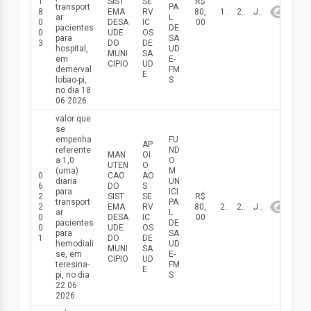
1
SIST
SE
R$
transport
PA
8
EMA
RV
80,
18/06/2026
2026
Junho
ar
L
0
DESA
IC
00
pacientes
DE
0
UDE
OS
para
SA
3
DO
DE
hospital,
UD
MUNI
SA
em
E-
CIPIO
UD
demerval
FM
E
lobao-pi,
S
no dia 18
06 2026.
valor que
se
empenha
FU
AP
referente
ND
MAN
OI
a 1,0
O
UTEN
O
(uma)
M
0
CAO
AO
diaria
UN
6
DO
S
para
ICI
2
SIST
SE
R$
transport
PA
2
EMA
RV
80,
22/06/2026
2026
Junho
ar
L
0
DESA
IC
00
pacientes
DE
0
UDE
OS
para
SA
1
DO
DE
hemodiali
UD
MUNI
SA
se, em
E-
CIPIO
UD
teresina-
FM
E
pi, no dia
S
22 06
2026.