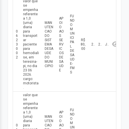
valor que
se
empenha
referente
FU
a 1,0
AP
ND
(uma)
MAN
OI
O
diaria
UTEN
O
M
0
para
CAO
AO
UN
6
transport
DO
S
ICI
2
ar
SIST
SE
R$
PA
3
paciente
EMA
RV
80,
23/06/2026
2026
Junho
L
0
para
DESA
IC
00
DE
0
hemodiali
UDE
OS
SA
2
se, em
DO
DE
UD
teresina-
MUNI
SA
E-
pi, no dia
CIPIO
UD
FM
23 06
E
S
2026.
cargo:
motorista
.
valor que
se
empenha
referente
FU
a 1,0
AP
ND
(uma)
MAN
OI
O
diaria
UTEN
O
M
0
para
CAO
AO
UN