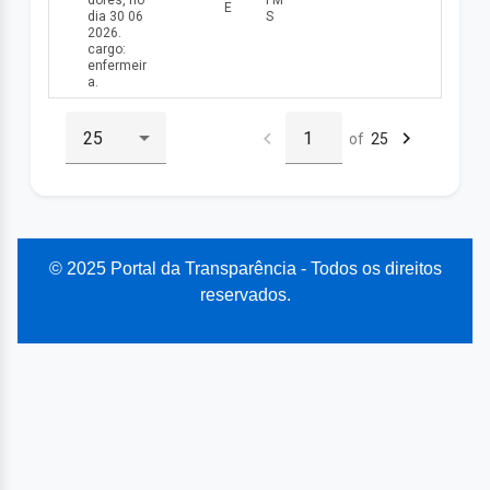
dores, no
FM
E
dia 30 06
S
2026.
cargo:
enfermeir
a.
of
25
© 2025 Portal da Transparência - Todos os direitos
reservados.