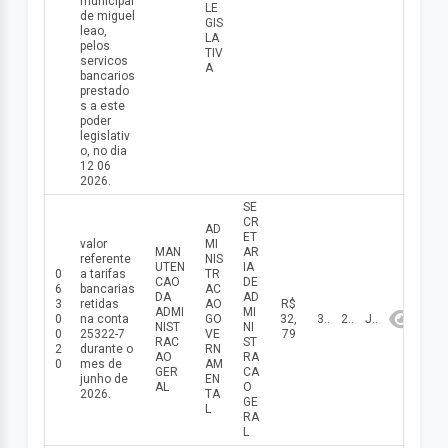
municipal
LE
de miguel
GIS
leao,
LA
pelos
TIV
servicos
A
bancarios
prestado
s a este
poder
legislativ
o, no dia
12 06
2026.
SE
CR
AD
ET
valor
MI
MAN
AR
referente
NIS
UTEN
IA
0
a tarifas
TR
CAO
DE
6
bancarias
AC
DA
AD
3
retidas
AO
R$
ADMI
MI
0
na conta
GO
32,
30/06/2026
2026
Junho
NIST
NI
0
25322-7
VE
79
RAC
ST
2
durante o
RN
AO
RA
0
mes de
AM
GER
CA
junho de
EN
AL
O
2026.
TA
GE
L
RA
L