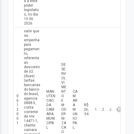
s a este
poder
legislativ
o, no dia
10 06
2026.
valor que
se
empenha
para
pagamen
to,
referente
ao
DE
desconto
SE
de 02
NV
(duas)
OL
tarifas
VI
bancarias
ME
do banco
MAN
NT
CA
do brasil,
0
UTEN
O
M
agencia
6
CAO
E
AR
0888-5,
1
DA
M
A
R$
conta
2
CAM
OD
M
26,
12/06/2026
2026
Junho
corrente
0
ARA
ER
UN
54
de nтк
0
MUNI
NI
ICI
14471-1,
1
CIPA
ZA
PA
cliente:
L
CA
L
camara
O