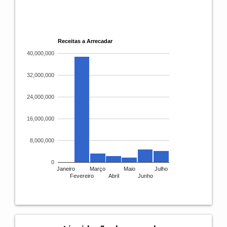
Receitas a Arrecadar
40,000,000
32,000,000
24,000,000
16,000,000
8,000,000
0
Janeiro
Março
Maio
Julho
Fevereiro
Abril
Junho