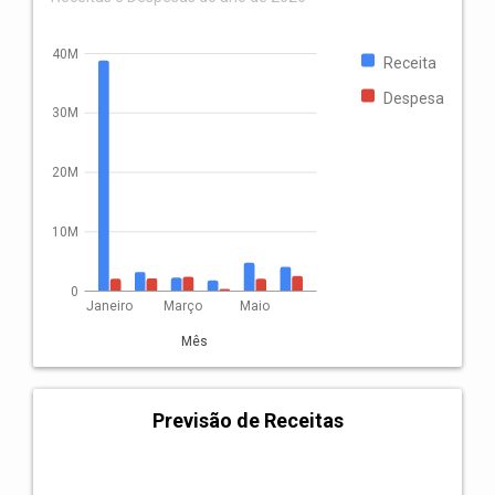
40M
Receita
Despesa
30M
20M
10M
0
Janeiro
Março
Maio
Mês
Previsão de Receitas